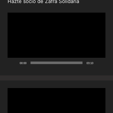
Hazte socio de Zafra Solidaria
Reproductor
de
vídeo
00:00
03:10