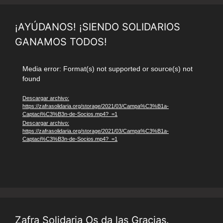
¡AYÚDANOS! ¡SIENDO SOLIDARIOS
GANAMOS TODOS!
Reproductor
Media error: Format(s) not supported or source(s) not
found
de
vídeo
Descargar archivo:
https://zafrasolidaria.org/storage/2021/03/Campa%C3%B1a-
Captaci%C3%B3n-de-Socios.mp4?_=1
Descargar archivo:
https://zafrasolidaria.org/storage/2021/03/Campa%C3%B1a-
Captaci%C3%B3n-de-Socios.mp4?_=1
Zafra Solidaria Os da las Gracias.