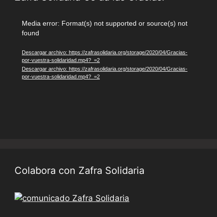
Reproductor
Media error: Format(s) not supported or source(s) not
found
de
vídeo
Descargar archivo: https://zafrasolidaria.org/storage/2020/04/Gracias-
por-vuestra-solidaridad.mp4?_=2
Descargar archivo: https://zafrasolidaria.org/storage/2020/04/Gracias-
por-vuestra-solidaridad.mp4?_=2
Colabora con Zafra Solidaria