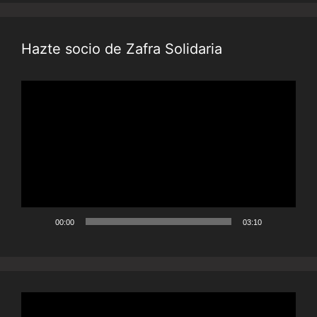
Hazte socio de Zafra Solidaria
Reproductor
de
vídeo
00:00
03:10