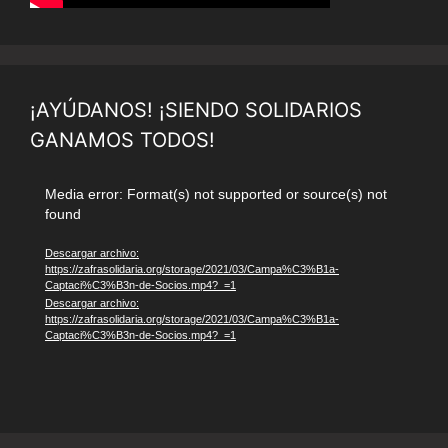
¡AYÚDANOS! ¡SIENDO SOLIDARIOS
GANAMOS TODOS!
Reproductor
Media error: Format(s) not supported or source(s) not
found
de
vídeo
Descargar archivo:
https://zafrasolidaria.org/storage/2021/03/Campa%C3%B1a-
Captaci%C3%B3n-de-Socios.mp4?_=1
Descargar archivo:
https://zafrasolidaria.org/storage/2021/03/Campa%C3%B1a-
Captaci%C3%B3n-de-Socios.mp4?_=1