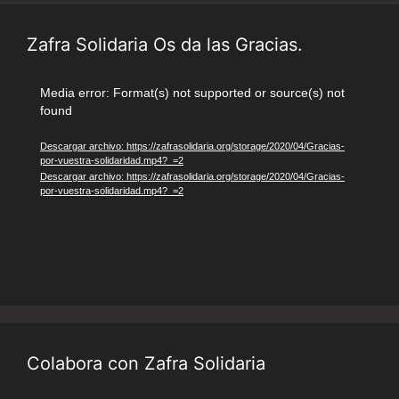
Zafra Solidaria Os da las Gracias.
Reproductor
Media error: Format(s) not supported or source(s) not
found
de
vídeo
Descargar archivo: https://zafrasolidaria.org/storage/2020/04/Gracias-
por-vuestra-solidaridad.mp4?_=2
Descargar archivo: https://zafrasolidaria.org/storage/2020/04/Gracias-
por-vuestra-solidaridad.mp4?_=2
Colabora con Zafra Solidaria