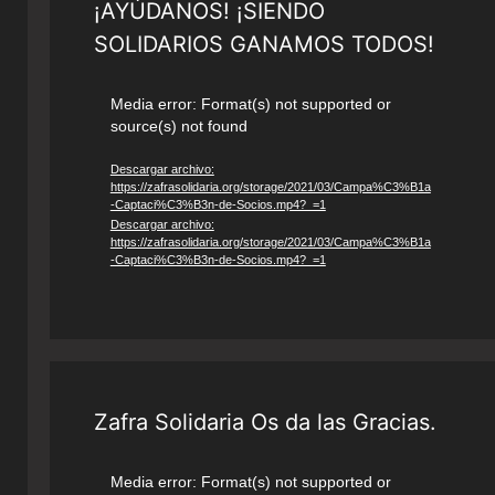
¡AYÚDANOS! ¡SIENDO
SOLIDARIOS GANAMOS TODOS!
Reproductor
Media error: Format(s) not supported or
source(s) not found
de
vídeo
Descargar archivo:
https://zafrasolidaria.org/storage/2021/03/Campa%C3%B1a
-Captaci%C3%B3n-de-Socios.mp4?_=1
Descargar archivo:
https://zafrasolidaria.org/storage/2021/03/Campa%C3%B1a
-Captaci%C3%B3n-de-Socios.mp4?_=1
Zafra Solidaria Os da las Gracias.
Reproductor
Media error: Format(s) not supported or