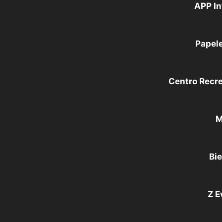
APP In
Papele
Centro Recr
M
Bie
Z E