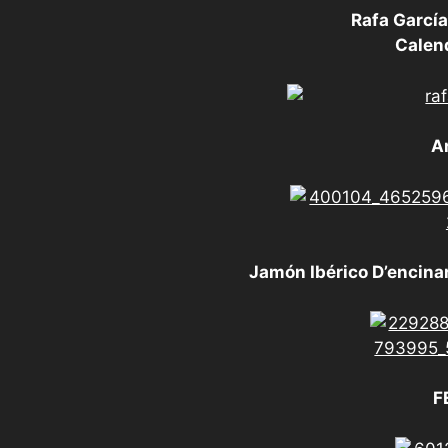
Rafa García
Calen
A
Jamón Ibérico D’encinar
F