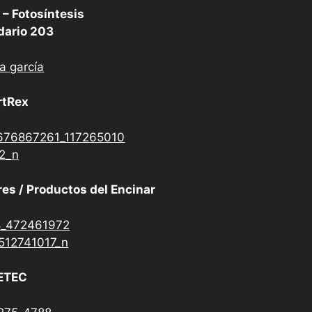
 – Fotosíntesis
dario 203
rtRex
es / Productos del Encinar
ETEC