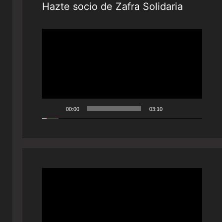
Hazte socio de Zafra Solidaria
Reproductor
de
vídeo
00:00
03:10