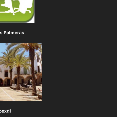
as Palmeras
oexdi