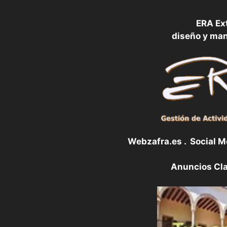
ERA Ex
diseño y ma
Webzafra.es . Social 
Anuncios Cla