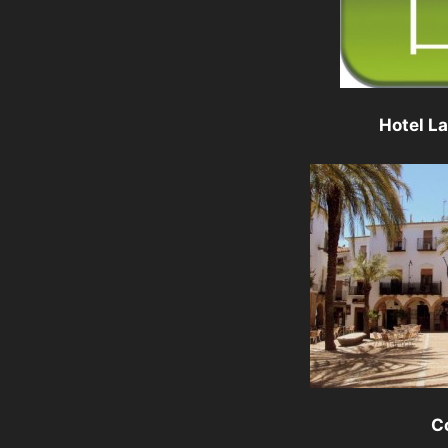
Hotel L
C