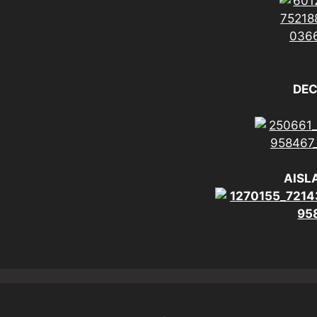
DE
AISL