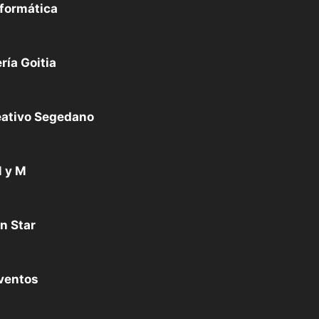
formática
ría Goitia
eativo Segedano
 y M
n Star
ventos