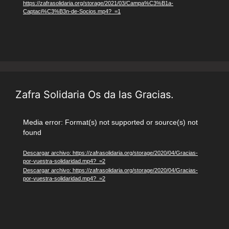
https://zafrasolidaria.org/storage/2021/03/Campa%C3%B1a-
Captaci%C3%B3n-de-Socios.mp4?_=1
Zafra Solidaria Os da las Gracias.
Reproductor
Media error: Format(s) not supported or source(s) not
found
de
vídeo
Descargar archivo: https://zafrasolidaria.org/storage/2020/04/Gracias-
por-vuestra-solidaridad.mp4?_=2
Descargar archivo: https://zafrasolidaria.org/storage/2020/04/Gracias-
por-vuestra-solidaridad.mp4?_=2