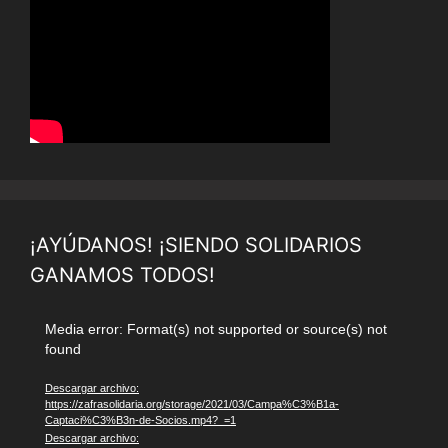
¡AYÚDANOS! ¡SIENDO SOLIDARIOS
GANAMOS TODOS!
Reproductor
Media error: Format(s) not supported or source(s) not
found
de
vídeo
Descargar archivo:
https://zafrasolidaria.org/storage/2021/03/Campa%C3%B1a-
Captaci%C3%B3n-de-Socios.mp4?_=1
Descargar archivo: