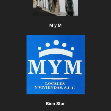
M y M
Bien Star