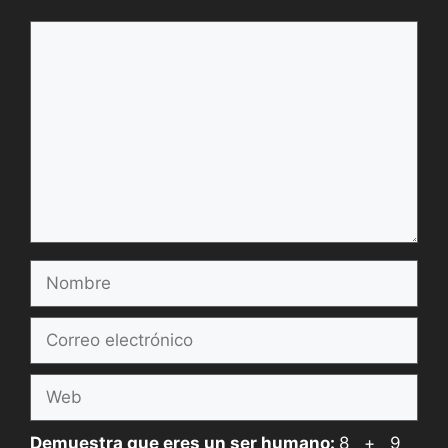
Comentario
Nombre
Correo
electrónico
Web
Demuestra que eres un ser humano:
8 + 9