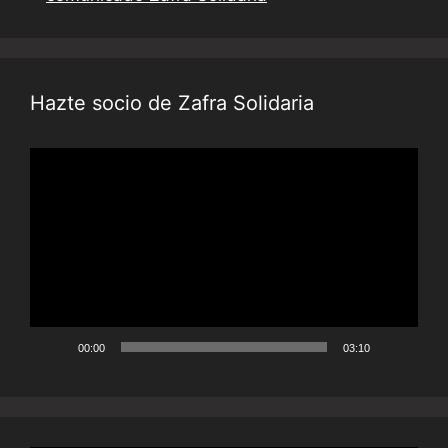
Hazte socio de Zafra Solidaria
Reproductor
de
vídeo
00:00
03:10