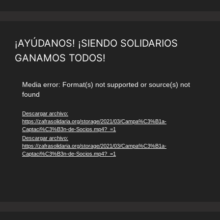
¡AYÚDANOS! ¡SIENDO SOLIDARIOS
GANAMOS TODOS!
Reproductor
Media error: Format(s) not supported or source(s) not
found
de
vídeo
Descargar archivo:
https://zafrasolidaria.org/storage/2021/03/Campa%C3%B1a-
Captaci%C3%B3n-de-Socios.mp4?_=1
Descargar archivo:
https://zafrasolidaria.org/storage/2021/03/Campa%C3%B1a-
Captaci%C3%B3n-de-Socios.mp4?_=1