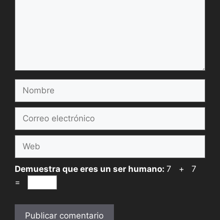
Nombre
Correo
electrónico
Web
Demuestra que eres un ser humano:
7 + 7
=