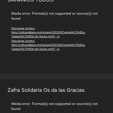
Reproductor
Media error: Format(s) not supported or source(s) not
found
de
vídeo
Descargar archivo:
https://zafrasolidaria.org/storage/2021/03/Campa%C3%B1a-
Captaci%C3%B3n-de-Socios.mp4?_=1
Descargar archivo:
https://zafrasolidaria.org/storage/2021/03/Campa%C3%B1a-
Captaci%C3%B3n-de-Socios.mp4?_=1
Zafra Solidaria Os da las Gracias.
Reproductor
Media error: Format(s) not supported or source(s) not
found
de