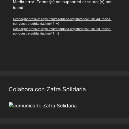
Reproductor
Media error: Format(s) not supported or source(s) not
found
de
vídeo
Descargar archivo: https://zafrasolidaria.org/storage/2020/04/Gracias-
por-vuestra-solidaridad.mp4?_=2
Descargar archivo: https://zafrasolidaria.org/storage/2020/04/Gracias-
por-vuestra-solidaridad.mp4?_=2
Colabora con Zafra Solidaria