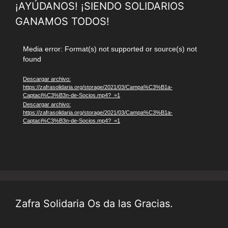
¡AYÚDANOS! ¡SIENDO SOLIDARIOS
GANAMOS TODOS!
Reproductor
Media error: Format(s) not supported or source(s) not
found
de
vídeo
Descargar archivo:
https://zafrasolidaria.org/storage/2021/03/Campa%C3%B1a-
Captaci%C3%B3n-de-Socios.mp4?_=1
Descargar archivo:
https://zafrasolidaria.org/storage/2021/03/Campa%C3%B1a-
Captaci%C3%B3n-de-Socios.mp4?_=1
Zafra Solidaria Os da las Gracias.