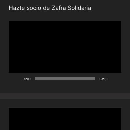
Hazte socio de Zafra Solidaria
Reproductor
de
vídeo
00:00
03:10