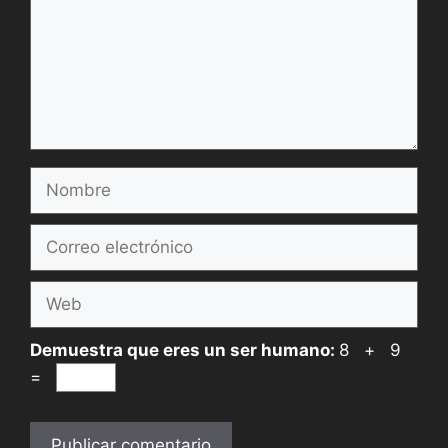
Nombre
Correo
electrónico
Web
Demuestra que eres un ser humano:
8 + 9
=