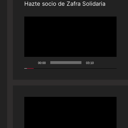
Hazte socio de Zafra Solidaria
Reproductor
de
vídeo
00:00
03:10