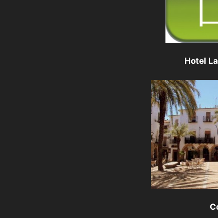
Hotel L
C