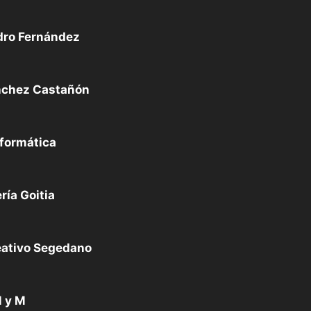
dro Fernández
nchez Castañón
formática
ría Goitia
eativo Segedano
 y M