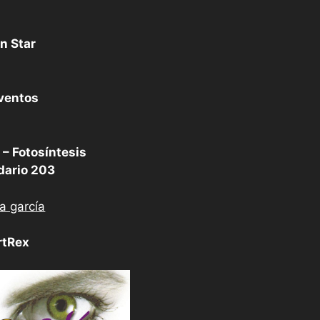
n Star
ventos
 – Fotosíntesis
dario 203
rtRex