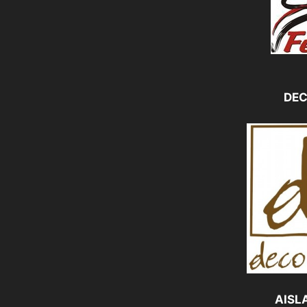
DE
AISL