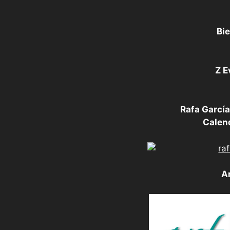
Bie
Z E
Rafa García
Calen
A