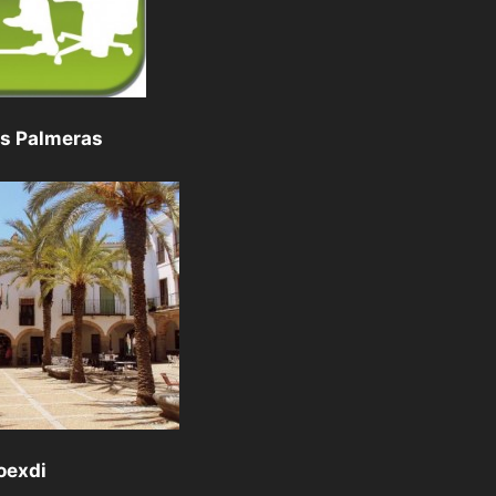
as Palmeras
oexdi