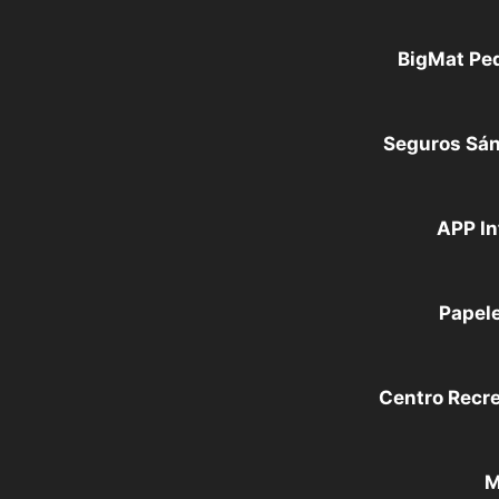
BigMat Pe
Seguros Sá
APP In
Papele
Centro Recr
M