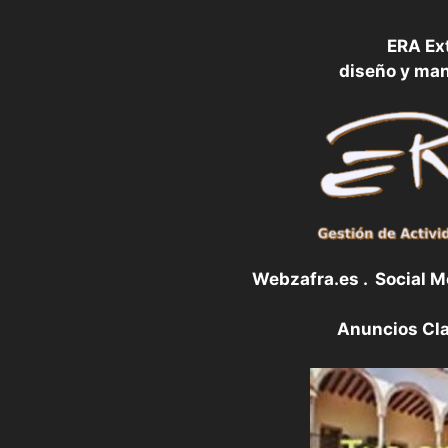
ERA Ex
diseño y ma
Webzafra.es . Social 
Anuncios Cla