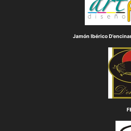
Jamón Ibérico D’encinar
F