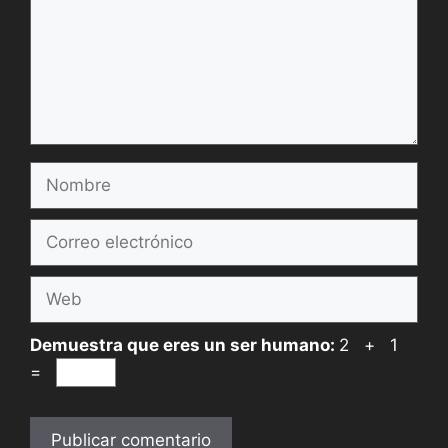
Nombre
Correo
electrónico
Web
Demuestra que eres un ser humano:
2 + 1
=