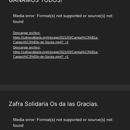
Reproductor
Media error: Format(s) not supported or source(s) not
found
de
vídeo
Descargar archivo:
https://zafrasolidaria.org/storage/2021/03/Campa%C3%B1a-
Captaci%C3%B3n-de-Socios.mp4?_=1
Descargar archivo:
https://zafrasolidaria.org/storage/2021/03/Campa%C3%B1a-
Captaci%C3%B3n-de-Socios.mp4?_=1
Zafra Solidaria Os da las Gracias.
Reproductor
Media error: Format(s) not supported or source(s) not
found
de