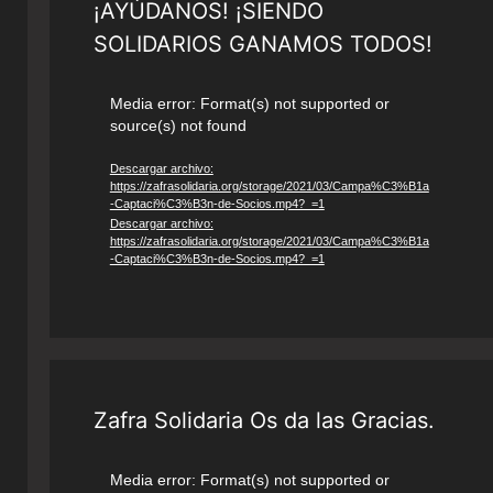
¡AYÚDANOS! ¡SIENDO
SOLIDARIOS GANAMOS TODOS!
Reproductor
Media error: Format(s) not supported or
source(s) not found
de
vídeo
Descargar archivo:
https://zafrasolidaria.org/storage/2021/03/Campa%C3%B1a
-Captaci%C3%B3n-de-Socios.mp4?_=1
Descargar archivo:
https://zafrasolidaria.org/storage/2021/03/Campa%C3%B1a
-Captaci%C3%B3n-de-Socios.mp4?_=1
Zafra Solidaria Os da las Gracias.
Reproductor
Media error: Format(s) not supported or