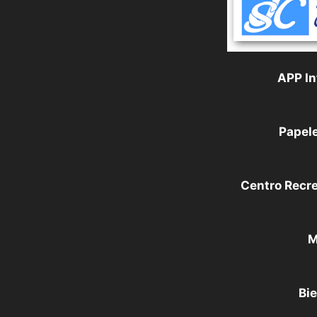
APP In
Papele
Centro Recr
M
Bie