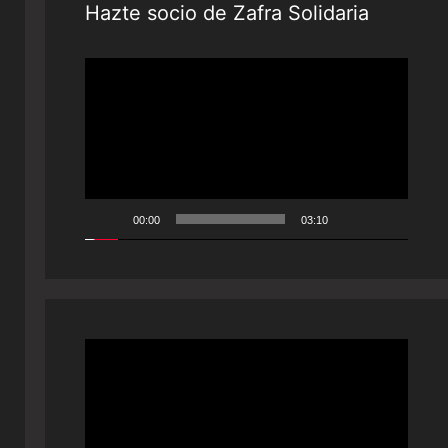
Hazte socio de Zafra Solidaria
Reproductor
de
vídeo
00:00
03:10