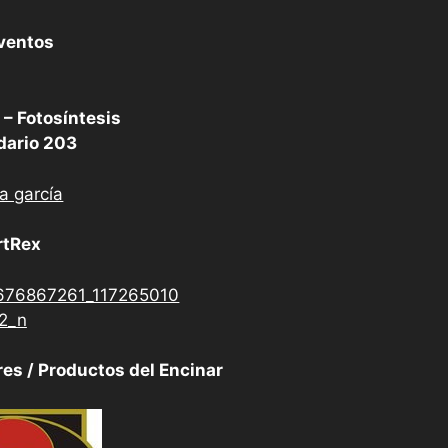
ventos
 – Fotosíntesis
dario 203
rtRex
es / Productos del Encinar