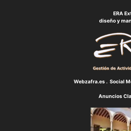
ERA Ex
diseño y ma
Webzafra.es . Social 
Anuncios Cla