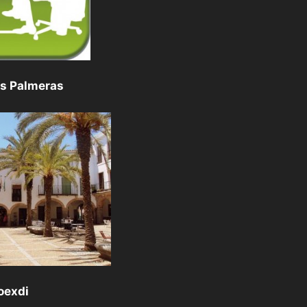
as Palmeras
oexdi