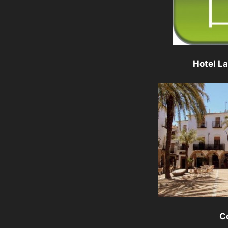
Hotel L
C