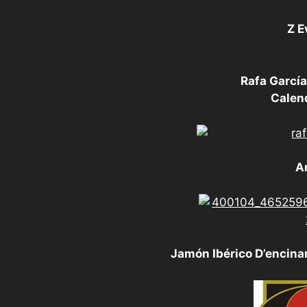
Z E
Rafa García
Calen
A
Jamón Ibérico D’encinar