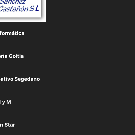
formática
ría Goitia
eativo Segedano
 y M
n Star