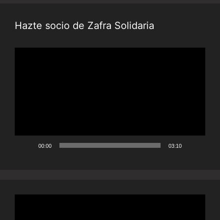
Hazte socio de Zafra Solidaria
Reproductor
de
vídeo
00:00
03:10