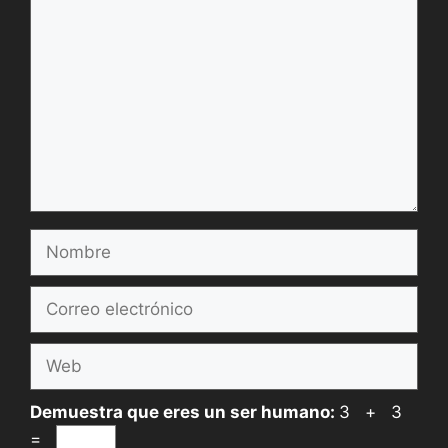
Comentario
Nombre
Correo
electrónico
Web
Demuestra que eres un ser humano:
3 + 3
=