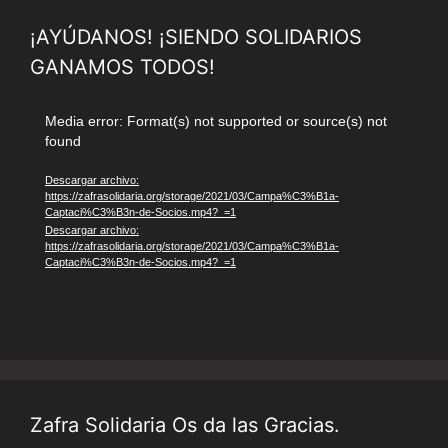
¡AYÚDANOS! ¡SIENDO SOLIDARIOS
GANAMOS TODOS!
Reproductor
Media error: Format(s) not supported or source(s) not
found
de
vídeo
Descargar archivo:
https://zafrasolidaria.org/storage/2021/03/Campa%C3%B1a-
Captaci%C3%B3n-de-Socios.mp4?_=1
Descargar archivo:
https://zafrasolidaria.org/storage/2021/03/Campa%C3%B1a-
Captaci%C3%B3n-de-Socios.mp4?_=1
Zafra Solidaria Os da las Gracias.