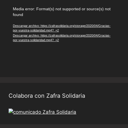
Reproductor
Media error: Format(s) not supported or source(s) not
found
de
vídeo
Descargar archivo: https://zafrasolidaria.org/storage/2020/04/Gracias-
por-vuestra-solidaridad.mp4?_=2
Descargar archivo: https://zafrasolidaria.org/storage/2020/04/Gracias-
por-vuestra-solidaridad.mp4?_=2
Colabora con Zafra Solidaria