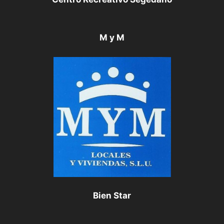
M y M
Bien Star