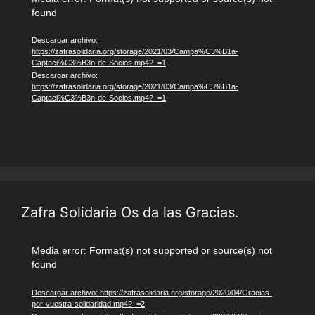
found
de
vídeo
Descargar archivo:
https://zafrasolidaria.org/storage/2021/03/Campa%C3%B1a-
Captaci%C3%B3n-de-Socios.mp4?_=1
Descargar archivo:
https://zafrasolidaria.org/storage/2021/03/Campa%C3%B1a-
Captaci%C3%B3n-de-Socios.mp4?_=1
Zafra Solidaria Os da las Gracias.
Reproductor
Media error: Format(s) not supported or source(s) not
found
de
vídeo
Descargar archivo: https://zafrasolidaria.org/storage/2020/04/Gracias-
por-vuestra-solidaridad.mp4?_=2