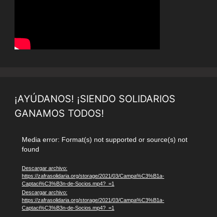
¡AYÚDANOS! ¡SIENDO SOLIDARIOS
GANAMOS TODOS!
Reproductor
Media error: Format(s) not supported or source(s) not
found
de
vídeo
Descargar archivo:
https://zafrasolidaria.org/storage/2021/03/Campa%C3%B1a-
Captaci%C3%B3n-de-Socios.mp4?_=1
Descargar archivo:
https://zafrasolidaria.org/storage/2021/03/Campa%C3%B1a-
Captaci%C3%B3n-de-Socios.mp4?_=1