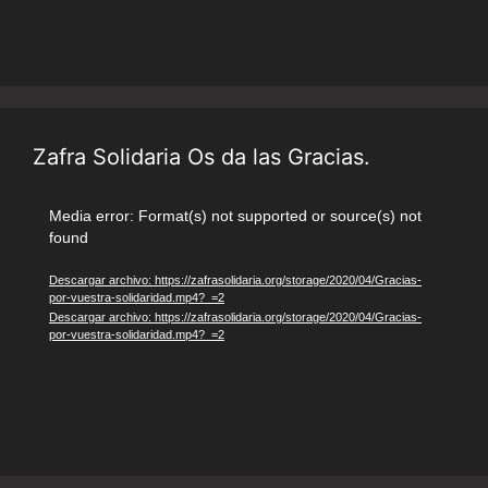
Zafra Solidaria Os da las Gracias.
Reproductor
Media error: Format(s) not supported or source(s) not
found
de
vídeo
Descargar archivo: https://zafrasolidaria.org/storage/2020/04/Gracias-
por-vuestra-solidaridad.mp4?_=2
Descargar archivo: https://zafrasolidaria.org/storage/2020/04/Gracias-
por-vuestra-solidaridad.mp4?_=2