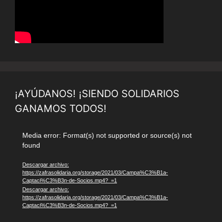
¡AYÚDANOS! ¡SIENDO SOLIDARIOS
GANAMOS TODOS!
Reproductor
Media error: Format(s) not supported or source(s) not
found
de
vídeo
Descargar archivo:
https://zafrasolidaria.org/storage/2021/03/Campa%C3%B1a-
Captaci%C3%B3n-de-Socios.mp4?_=1
Descargar archivo:
https://zafrasolidaria.org/storage/2021/03/Campa%C3%B1a-
Captaci%C3%B3n-de-Socios.mp4?_=1