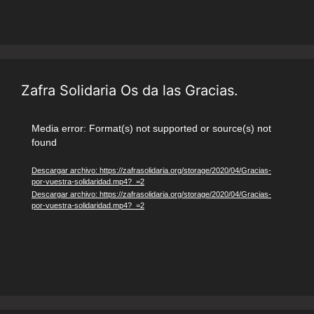
Zafra Solidaria Os da las Gracias.
Reproductor
Media error: Format(s) not supported or source(s) not
found
de
vídeo
Descargar archivo: https://zafrasolidaria.org/storage/2020/04/Gracias-
por-vuestra-solidaridad.mp4?_=2
Descargar archivo: https://zafrasolidaria.org/storage/2020/04/Gracias-
por-vuestra-solidaridad.mp4?_=2